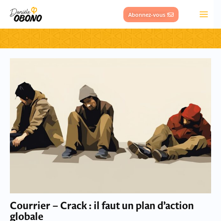
Aller
Abonnez-vous !
au
contenu
Page
Page
Courrier – Crack : il faut un plan d’action
globale