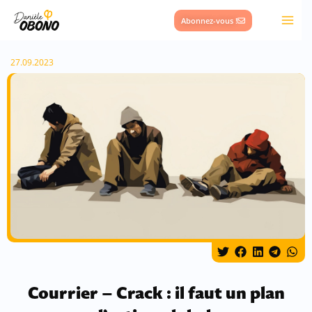
Aller
Abonnez-vous !
au
contenu
27.09.2023
Courrier – Crack : il faut un plan