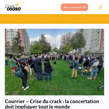
Aller
Abonnez-vous !
au
contenu
Page
Page
Page
Page
Page
Page
Page
Page
Courrier – Crise du crack : la concertation
doit impliquer tout le monde