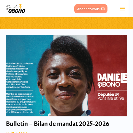
Aller
Abonnez-vous !
au
contenu
Page
Page
Page
Page
Page
Page
Page
Page
Bulletin – Bilan de mandat 2025-2026