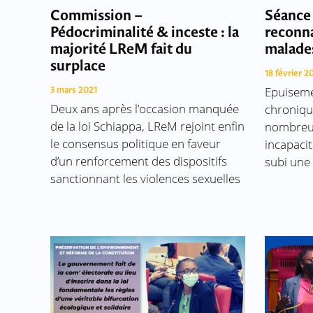
Commission –
Séance 
Pédocriminalité & inceste : la
reconna
majorité LReM fait du
malade
surplace
18 février 2
Epuiseme
3 mars 2021
Deux ans après l’occasion manquée
chroniqu
de la loi Schiappa, LReM rejoint enfin
nombreus
le consensus politique en faveur
incapaci
d’un renforcement des dispositifs
subi une
sanctionnant les violences sexuelles