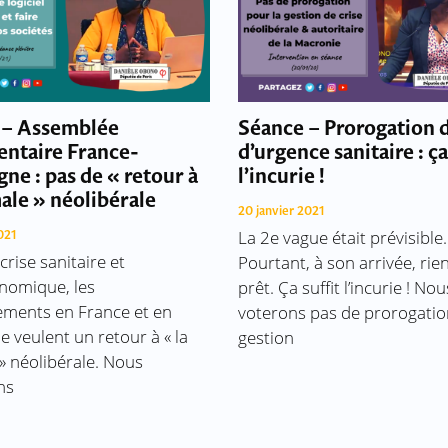
 – Assemblée
Séance – Prorogation d
entaire France-
d’urgence sanitaire : ça
ne : pas de « retour à
l’incurie !
ale » néolibérale
20 janvier 2021
La 2e vague était prévisible.
021
 crise sanitaire et
Pourtant, à son arrivée, rien
nomique, les
prêt. Ça suffit l’incurie ! No
ments en France et en
voterons pas de prorogation
 veulent un retour à « la
gestion
» néolibérale. Nous
ns