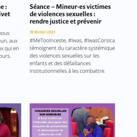
e :
Séance – Mineur·es victimes
ivet
de violences sexuelles :
rendre justice et prévenir
 nous
18 février 2021
#MeTooInceste, #Iwas, #IwasCorsica
mun, aux
témoignent du caractère systémique
ux qui en
des violences sexuelles sur les
ours.
enfants et des défaillances
institutionnelles à les combattre.