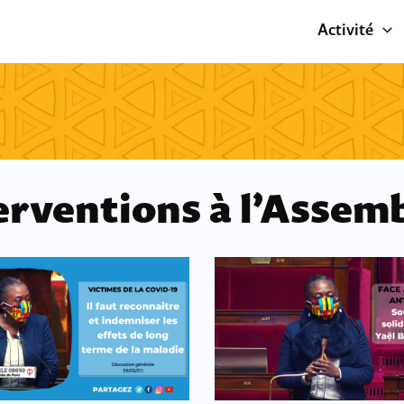
Activité
erventions à l’Assem
Page
Page
Page
Page
Page
Page
Page
Page