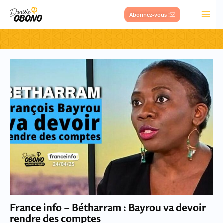
Aller
Abonnez-vous !
au
contenu
France info – Bétharram : Bayrou va devoir
rendre des comptes