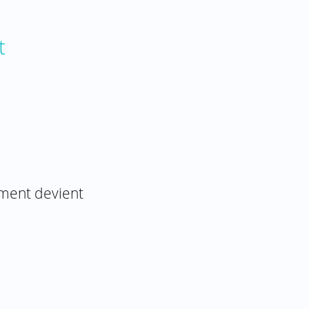
t
mement devient