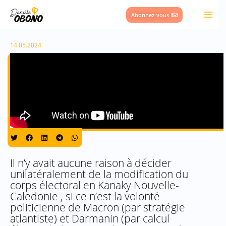
Aller
Abonnez-vous !
au
contenu
14.05.2024
Il n’y avait aucune raison à décider
unilatéralement de la modification du
corps électoral en Kanaky Nouvelle-
Caledonie , si ce n’est la volonté
politicienne de Macron (par stratégie
atlantiste) et Darmanin (par calcul