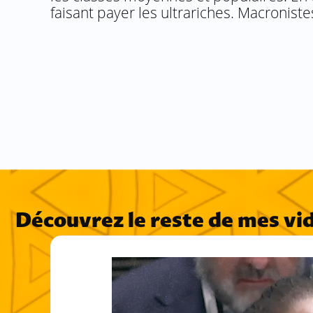
faisant payer les ultrariches. Macronist
Découvrez le reste de mes vi