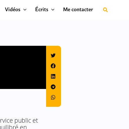
Vidéos
Écrits
Me contacter
rvice public et
uilibré en