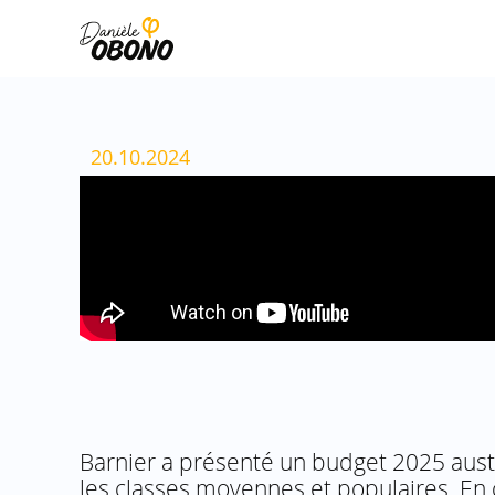
Aller
au
contenu
20.10.2024
Barnier a présenté un budget 2025 austér
les classes moyennes et populaires. En 