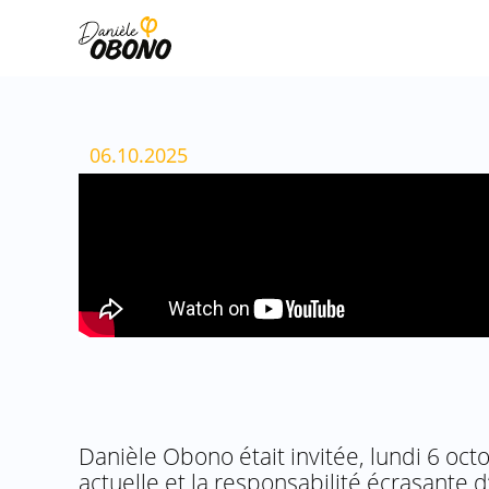
Aller
au
contenu
06.10.2025
Danièle Obono était invitée, lundi 6 octo
actuelle et la responsabilité écrasante 