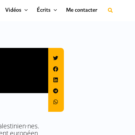
Vidéos
Écrits
Me contacter
lestinien·nes.
ement européen