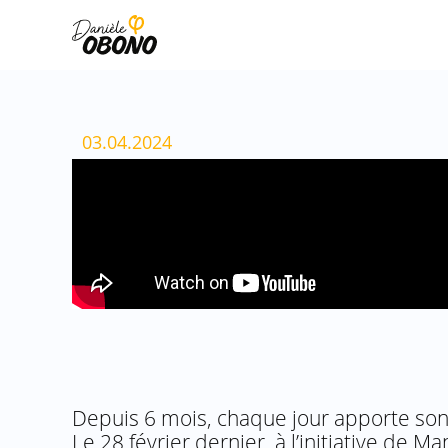
Aller
au
contenu
03.04.2024
Depuis 6 mois, chaque jour apporte son 
Le 28 février dernier, à l’initiative d