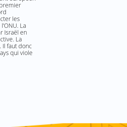
 premier
ord
cter les
e l’ONU. La
r Israël en
ctive. La
 Il faut donc
ays qui viole