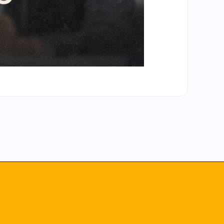
LCI –