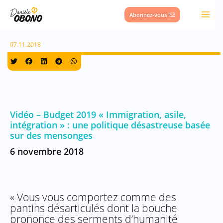
Aller
Abonnez-vous !
au
contenu
07.11.2018
Vidéo – Budget 2019 « Immigration, asile,
intégration » : une politique désastreuse basée
sur des mensonges
6 novembre 2018
« Vous vous comportez comme des
pantins désarticulés dont la bouche
prononce des serments d’humanité