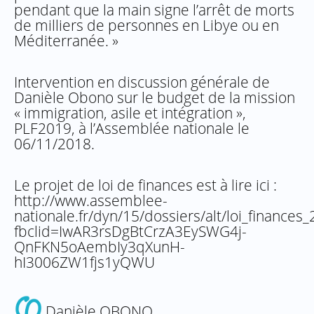
pendant que la main signe l’arrêt de morts
de milliers de personnes en Libye ou en
Méditerranée. »
Intervention en discussion générale de
Danièle Obono sur le budget de la mission
« immigration, asile et intégration »,
PLF2019, à l’Assemblée nationale le
06/11/2018.
Le projet de loi de finances est à lire ici :
http://www.assemblee-
nationale.fr/dyn/15/dossiers/alt/loi_finances
fbclid=IwAR3rsDgBtCrzA3EySWG4j-
QnFKN5oAembIy3qXunH-
hI3006ZW1fjs1yQWU
Danièle OBONO