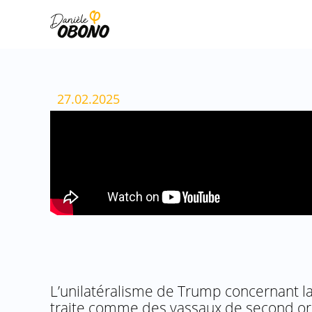
Aller
au
contenu
27.02.2025
L’unilatéralisme de Trump concernant la
traite comme des vassaux de second ord