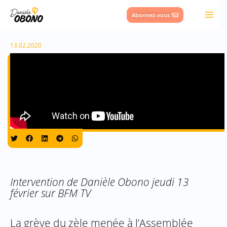
Aller
Abonnez-vous !
au
contenu
13.02.2020
Intervention de Danièle Obono jeudi 13
février sur BFM TV
La grève du zèle menée à l’Assemblée