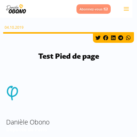
Aller
Abonnez-vous !
au
contenu
04.10.2019
Test Pied de page
Danièle Obono
Députée de Paris