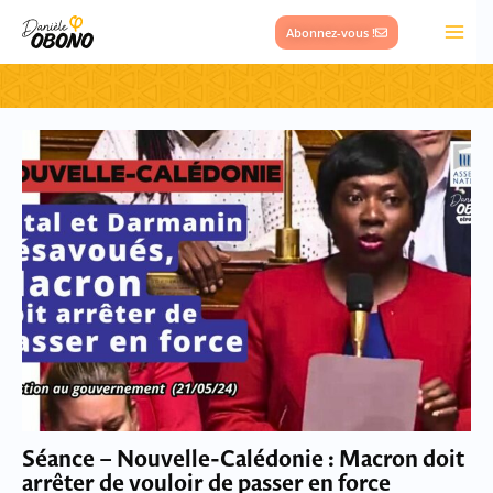
Aller
Abonnez-vous !
au
contenu
Page
Page
Séance – Nouvelle-Calédonie : Macron doit
arrêter de vouloir de passer en force