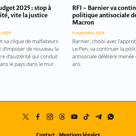
udget 2025 : stop à
RFI – Barnier va contin
ité, vite la justice
politique antisociale d
!
Macron
e 2024
9 septembre 2024
t sa clique de malfaiteurs
Barnier, choisi avec l’appro
t d’imposer de nouveau la
Le Pen, va continuer la poli
e d’austérité qui conduit
antisociale délétère menée
ans le pays dans le mur.
ans.
légales
Contact
-
Mentions