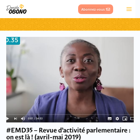
Aller
Abonnez-vous !
au
contenu
Page
Page
#EMD35 – Revue d’activité parlementaire :
on est là ! (avril-mai 2019)