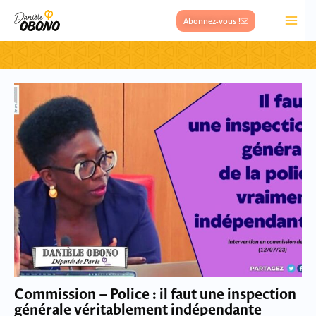
Aller
Abonnez-vous !
au
contenu
Commission – Police : il faut une inspection
générale véritablement indépendante