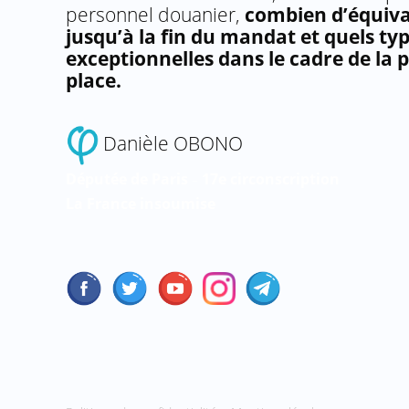
personnel douanier,
combien d’équiva
jusqu’à la fin du mandat et quels ty
exceptionnelles dans le cadre de la
place.
Danièle OBONO
Députée de Paris
17e circonscription
–
La
France
insoumise