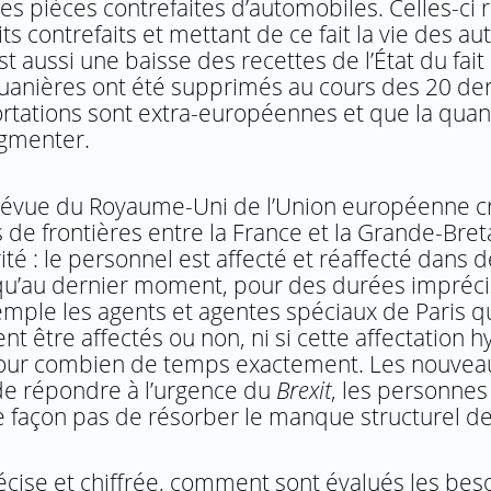
es pièces contrefaites d’automobiles. Celles-ci
 contrefaits et mettant de ce fait la vie des au
t aussi une baisse des recettes de l’État du fait
ouanières ont été supprimés au cours des 20 de
tations sont extra-européennes et que la quan
ugmenter.
ie prévue du Royaume-Uni de l’Union européenne 
de frontières entre la France et la Grande-Bret
é : le personnel est affecté et réaffecté dans d
jusqu’au dernier moment, pour des durées impréci
emple les agents et agentes spéciaux de Paris q
aient être affectés ou non, ni si cette affectation
i pour combien de temps exactement. Les nouvea
de répondre à l’urgence du
Brexit
, les personnes
e façon pas de résorber le manque structurel d
récise et chiffrée, comment sont évalués les bes