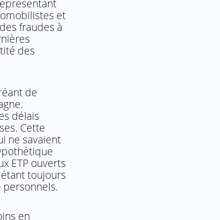
 représentant
tomobilistes et
 des fraudes à
rnières
tité des
créant de
agne.
es délais
ses. Cette
ui ne savaient
 hypothétique
ux ETP ouverts
 étant toujours
e personnels.
oins en