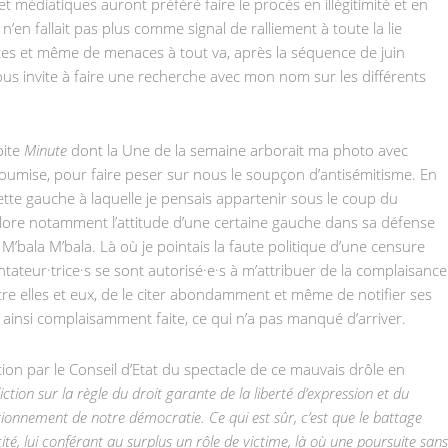
et médiatiques auront préféré faire le procès en illégitimité et en
en fallait pas plus comme signal de ralliement à toute la lie
ltes et même de menaces à tout va, après la séquence de juin
e vous invite à faire une recherche avec mon nom sur les différents
oite
Minute
dont la Une de la semaine arborait ma photo avec
insoumise, pour faire peser sur nous le soupçon d’antisémitisme. En
ette gauche à laquelle je pensais appartenir sous le coup du
plore notamment l’attitude d’une certaine gauche dans sa défense
 M’bala M’bala. Là où je pointais la faute politique d’une censure
tateur·trice·s se sont autorisé·e·s à m’attribuer de la complaisance
tre elles et eux, de le citer abondamment et même de notifier ses
est ainsi complaisamment faite, ce qui n’a pas manqué d’arriver.
tion par le Conseil d’Etat du spectacle de ce mauvais drôle en
iction sur la règle du droit garante de la liberté d’expression et du
ctionnement de notre démocratie. Ce qui est sûr, c’est que le battage
ité, lui conférant au surplus un rôle de victime, là où une poursuite sans