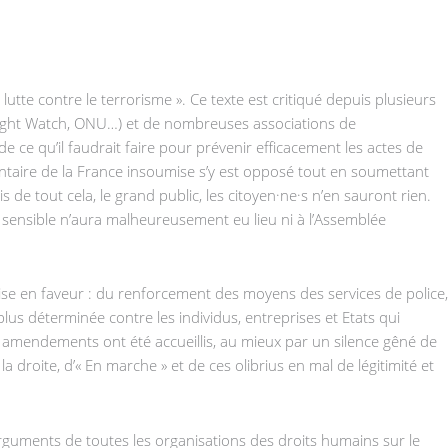
lutte contre le terrorisme ». Ce texte est critiqué depuis plusieurs
Right Watch, ONU…) et de nombreuses associations de
é de ce qu’il faudrait faire pour prévenir efficacement les actes de
entaire de la France insoumise s’y est opposé tout en soumettant
 de tout cela, le grand public, les citoyen·ne·s n’en sauront rien.
et sensible n’aura malheureusement eu lieu ni à l’Assemblée
se en faveur : du renforcement des moyens des services de police,
lus déterminée contre les individus, entreprises et Etats qui
es amendements ont été accueillis, au mieux par un silence gêné de
a droite, d’« En marche » et de ces olibrius en mal de légitimité et
 arguments de toutes les organisations des droits humains sur le