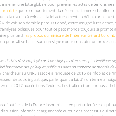
ant à mener une lutte globale pour prévenir les actes de terroris
ournaliste
que le comportement du désormais fameux chauffeur de 
e cela n’a rien à voir avec la loi actuellement en débat car ce n’est
 S », de voir son domicile perquisitionné, d’être assigné à résidence,
 d’analyses politiques pour tout ce petit monde toujours si promp
aine plus tard,
les propos du ministre de l’Intérieur Gérard Collomb
e qu’on pourrait se baser sur « un signe » pour constater un process
es dérivés n’est employé car il ne s’agit pas d’un concept scientifique r
 hasardeux des politiques publiques dans un contexte de montée de la 
 chercheur au CNRS associé à l’enquête de 2016 de l’Ifop et de l’In
ofesseur de sociolinguistique, parle, quant à lui, d’ « un terme am
en mai 2017 aux éditions Textuels. Les traitera-t-on eux aussi d’« 
ux député·e·s de la France insoumise et en particulier à celle qui, 
’une discussion informée et argumentée autour des processus qui 