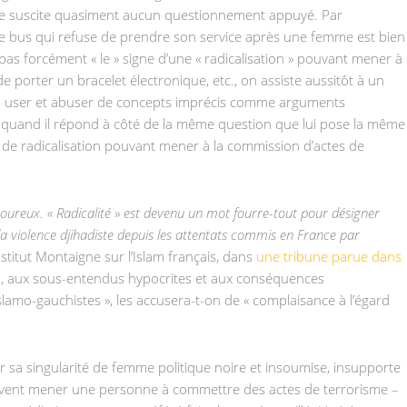
me ne suscite quasiment aucun questionnement appuyé. Par
bus qui refuse de prendre son service après une femme est bien
 pas forcément « le » signe d’une « radicalisation » pouvant mener à
 de porter un bracelet électronique, etc., on assiste aussitôt à un
t à user et abuser de concepts imprécis comme arguments
quand il répond à côté de la même question que lui pose la même
us de radicalisation pouvant mener à la commission d’actes de
igoureux. « Radicalité » est devenu un mot fourre-tout pour désigner
violence djihadiste depuis les attentats commis en France par
stitut Montaigne sur l’Islam français, dans
une tribune parue dans
bigu, aux sous-entendus hypocrites et aux conséquences
islamo-gauchistes », les accusera-t-on de « complaisance à l’égard
par sa singularité de femme politique noire et insoumise, insupporte
peuvent mener une personne à commettre des actes de terrorisme –