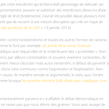
pas cette interdiction qui arrêtera ledit personnage de véhiculer ses
prisonnement, peuvent se substituer des interdictions d’exercice d’une
règle de droit fondamental, il aurait été possible depuis plusieurs mois
plutôt que de recourir à une mesure d’exception qui crée un risque de
 des positions de la LDH
», 13 janvier 2014)
utter contre l’antisémitisme et toutes les autres formes de racisme.
(comme le font par exemple
cet article de la revue Sciences
ique avec lequel elles et ils m’attribuent des « proximités ». Non.
tions, par ailleurs contestables et souvent vivement contestées, de
ent mieux s’écouter mais aussi s’entendre, à défaut de parvenir à
s d’une lutte commune contre l’oppression et l’exploitation. Non.
u en cause, de manière sensée et argumentée, le statu quo, l’ordre
 comme lorsque
l’ex-premier ministre Valls disait que « expliquer c’est
momentanément parvenu·e·s à affaiblir le débat démocratique en
ous ne saviez pas que nous étions des graines. Vous avez essayé de