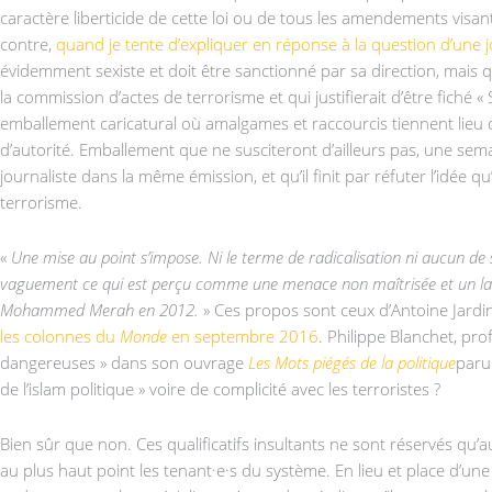
caractère liberticide de cette loi ou de tous les amendements vis
contre,
quand je tente d’expliquer en réponse à la question d’une j
évidemment sexiste et doit être sanctionné par sa direction, mais qu
la commission d’actes de terrorisme et qui justifierait d’être fiché «
emballement caricatural où amalgames et raccourcis tiennent lieu
d’autorité. Emballement que ne susciteront d’ailleurs pas, une sem
journaliste dans la même émission, et qu’il finit par réfuter l’idé
terrorisme.
«
Une mise au point s’impose. Ni le terme de radicalisation ni aucun de s
vaguement ce qui est perçu comme une menace non maîtrisée et un label
Mohammed Merah en 2012.
» Ces propos sont ceux d’Antoine Jardin,
les colonnes du
Monde
en septembre 2016
. Philippe Blanchet, pr
dangereuses » dans son ouvrage
Les Mots piégés de la politique
paru 
de l’islam politique » voire de complicité avec les terroristes ?
Bien sûr que non. Ces qualificatifs insultants ne sont réservés qu’a
au plus haut point les tenant·e·s du système. En lieu et place d