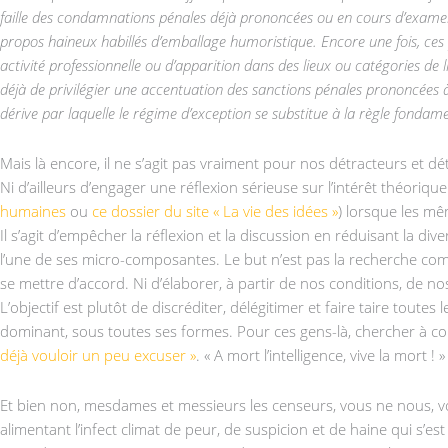
faille des condamnations pénales déjà prononcées ou en cours d’examen a
propos haineux habillés d’emballage humoristique. Encore une fois, ces 
activité professionnelle ou d’apparition dans des lieux ou catégories de 
déjà de privilégier une accentuation des sanctions pénales prononcées à 
dérive par laquelle le régime d’exception se substitue à la règle fondamen
Mais là encore, il ne s’agit pas vraiment pour nos détracteurs et d
Ni d’ailleurs d’engager une réflexion sérieuse sur l’intérêt théor
humaines
ou
ce dossier du site « La vie des idées »
) lorsque les mê
Il s’agit d’empêcher la réflexion et la discussion en réduisant la d
l’une de ses micro-composantes. Le but n’est pas la recherche co
se mettre d’accord. Ni d’élaborer, à partir de nos conditions, de no
L’objectif est plutôt de discréditer, délégitimer et faire taire tout
dominant, sous toutes ses formes. Pour ces gens-là, chercher à c
déjà vouloir un peu excuser »
. « A mort l’intelligence, vive la mort !
Et bien non, mesdames et messieurs les censeurs, vous ne nous, v
alimentant l’infect climat de peur, de suspicion et de haine qui s’