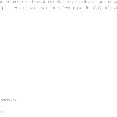
us sommes des « têtes dures ». Vous n’avez au final fait que renfo
cipes et en actes, la devise de notre République : liberté, égalité, fra
pain/I rise
de.