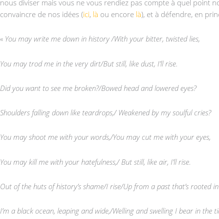
nous diviser mais vous ne vous rendiez pas compte à quel point no
convaincre de nos idées (
ici
,
là
ou encore
là
), et à défendre, en prin
«
You may write me down in history /With your bitter, twisted lies,
You may trod me in the very dirt/But still, like dust, I’ll rise.
Did you want to see me broken?/Bowed head and lowered eyes?
Shoulders falling down like teardrops,/ Weakened by my soulful cries?
You may shoot me with your words,/You may cut me with your eyes,
You may kill me with your hatefulness,/ But still, like air, I’ll rise.
Out of the huts of history’s shame/I rise/Up from a past that’s rooted in 
I’m a black ocean, leaping and wide,/Welling and swelling I bear in the ti