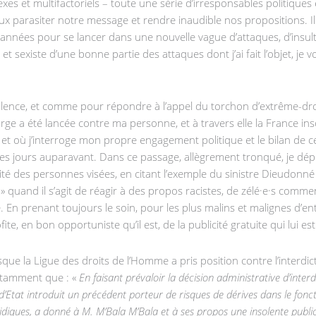
exes et multifactoriels – toute une série d’irresponsables politiques 
parasiter notre message et rendre inaudible nos propositions. Il n’
 années pour se lancer dans une nouvelle vague d’attaques, d’insu
 et sexiste d’une bonne partie des attaques dont j’ai fait l’objet, j
silence, et comme pour répondre à l’appel du torchon d’extrême-dr
charge a été lancée contre ma personne, et à travers elle la France 
et où j’interroge mon propre engagement politique et le bilan de c
ques jours auparavant. Dans ce passage, allègrement tronqué, je dé
ntité des personnes visées, en citant l’exemple du sinistre Dieudonné
 quand il s’agit de réagir à des propos racistes, de zélé·e·s commen
 En prenant toujours le soin, pour les plus malins et malignes d’en
fite, en bon opportuniste qu’il est, de la publicité gratuite qui lui 
que la Ligue des droits de l’Homme a pris position contre l’interdic
otamment que : «
En faisant prévaloir la décision administrative d’interd
l d’Etat introduit un précédent porteur de risques de dérives dans le fon
uridiques, a donné à M. M’Bala M’Bala et à ses propos une insolente public