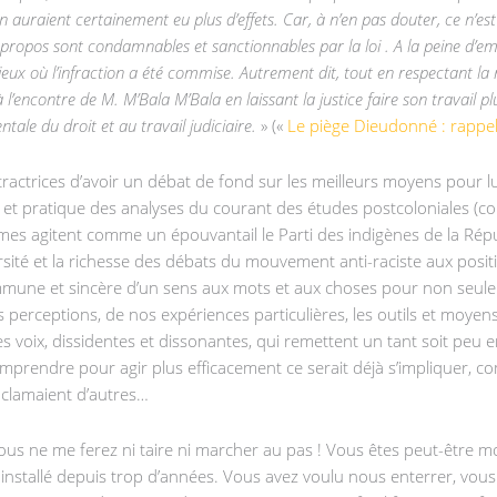
uraient certainement eu plus d’effets. Car, à n’en pas douter, ce n’est 
propos sont condamnables et sanctionnables par la loi . A la peine d’em
lieux où l’infraction a été commise. Autrement dit, tout en respectant la 
l’encontre de M. M’Bala M’Bala en laissant la justice faire son travail 
tale du droit et au travail judiciaire.
» («
Le piège Dieudonné : rappel
étractrices d’avoir un débat de fond sur les meilleurs moyens pour l
ique et pratique des analyses du courant des études postcoloniales 
mes agitent comme un épouvantail le Parti des indigènes de la Républ
iversité et la richesse des débats du mouvement anti-raciste aux posi
mmune et sincère d’un sens aux mots et aux choses pour non seulem
s perceptions, de nos expériences particulières, les outils et moyen
es les voix, dissidentes et dissonantes, qui remettent un tant soit pe
omprendre pour agir plus efficacement ce serait déjà s’impliquer,
 » clamaient d’autres…
ous ne me ferez ni taire ni marcher au pas ! Vous êtes peut-être 
est installé depuis trop d’années. Vous avez voulu nous enterrer, v