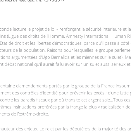
e lecture le projet de loi « renforçant la sécurité intérieure et la 
ains (Ligue des droits de l’Homme, Amnesty International, Human 
 l’Etat de droit et les libertés démocratiques, parce qu’il passe à côt
secteurs de la population. Raisons pour lesquelles le groupe parlem
tions argumentées d’Ugo Bernalicis et les miennes sur le sujet). Mais
 débat national qu’il aurait fallu avoir sur un sujet aussi sérieux 
trentaine d’amendements portés par le groupe de la France insoumi
ent des contrôles d’identité pour prévenir les excès ; d’une lutte p
e contre les paradis fiscaux par où transite cet argent sale…Tous c
âmes insinuations proférées par la frange la plus « radicalisée » de l
nts de l’extrême-droite.
a hauteur des enjeux. Le rejet par les député·e·s de la majorité des