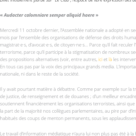
«
Audacter calomniare semper aliquid haere
»
Mercredi 11 octobre dernier, l’Assemblée nationale a adopté en second
mois par l’ensemble des organisations de défense des droits hum
magistrat·e·s, d’avocat·e·s, de citoyen·ne·s… Parce qu’il fait reculer
terrorisme, parce qu’il participe à la stigmatisation de nombreux 
des propositions alternatives (voir, entre autres,
ici
et
là
les interven
En tous cas pas par la voix des principaux grands media. L’important
nationale, ni dans le reste de la société.
Il y avait pourtant matière à débattre. Comme par exemple sur la 
de justice, de renseignement et de douanes ; d’un meilleur encadrem
soutiennent financièrement les organisations terroristes, ainsi qu
la part de la majorité nos collègues parlementaires, au pire par d’inf
habitués des coups de menton permanents, sous les applaudisseme
Le travail d’information médiatique n’aura lui non plus pas été à l