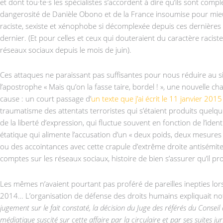
et dont tou·te·s les spécialistes s’accordent à dire qu’ils sont compl
dangerosité de Danièle Obono et de la France insoumise pour mieux 
raciste, sexiste et xénophobe si décomplexée depuis ces dernières
dernier. (Et pour celles et ceux qui douteraient du caractère raciste
réseaux sociaux depuis le mois de juin).
Ces attaques ne paraissant pas suffisantes pour nous réduire au 
l’apostrophe « Mais qu’on la fasse taire, bordel ! », une nouvelle 
cause : un court passage d’
un texte que j’ai écrit le 11 janvier 2015
traumatisme des attentats terroristes qui s’étaient produits quel
de la liberté d’expression, qui fluctue souvent en fonction de l’ide
étatique qui alimente l’accusation d’un « deux poids, deux mesures »
ou des accointances avec cette crapule d’extrême droite antisémite.
comptes sur les réseaux sociaux, histoire de bien s’assurer qu’il pro
Les mêmes n’avaient pourtant pas proféré de pareilles inepties lors
2014… L’organisation de défense des droits humains expliquait n
jugement sur le fait constaté, la décision du Juge des référés du Consei
médiatique suscité sur cette affaire par la circulaire et par ses suites j