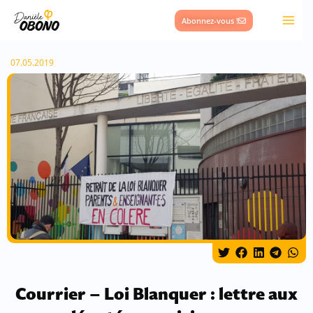
Aller
Abonnez-vous !
au
contenu
07.05.2019
Courrier – Loi Blanquer : lettre aux