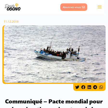
Aller
Abonnez-vous !
au
contenu
11.12.2018
Communiqué – Pacte mondial pour