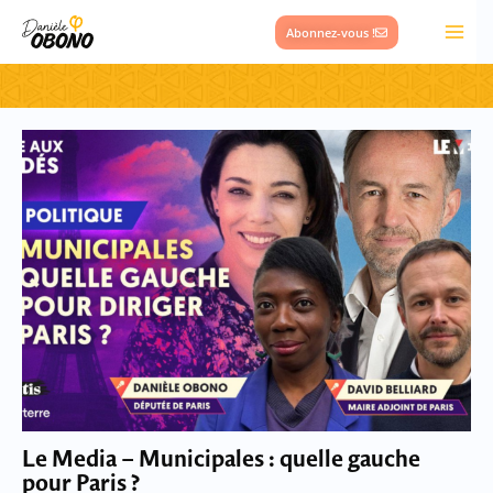
Aller
Abonnez-vous !
au
contenu
Le Media – Municipales : quelle gauche
pour Paris ?