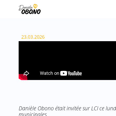
Aller
au
contenu
23.03.2026
Danièle Obono était invitée sur LCI ce lun
municipales