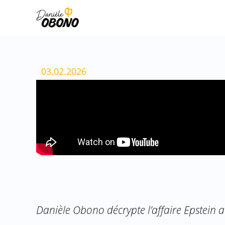
Aller
au
contenu
03.02.2026
Danièle Obono décrypte l’affaire Epstein 