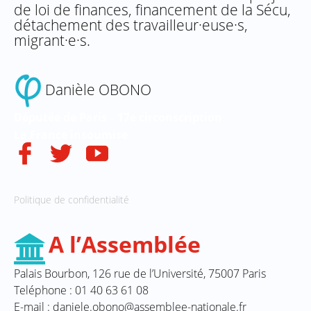
de loi de finances, financement de la Sécu,
détachement des travailleur·euse·s,
migrant·e·s.
Danièle OBONO
Députée de Paris
17e circonscription
–
La
France
insoumise
Politique de confidentialité
A l’Assemblée
Palais Bourbon, 126 rue de l’Université, 75007 Paris
Teléphone : 01 40 63 61 08
E-mail : daniele.obono@assemblee-nationale.fr